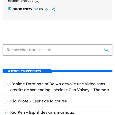
revient presque […]
today
08/10/2025
65
search
ARTICLES RÉCENTS
L’anime Dara-san of Reiwa dévoile une vidéo sans
crédits de son ending spécial « Gun Valsey’s Theme »
Kid Pilote – Esprit de la course
Kid Ken – Esprit des arts martiaux