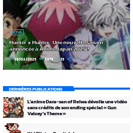
ACTUS
Hunter x Hunter : Une nouvelle saison
annoncée à Anime Japan 2025 ?
today
19/02/2025
5973
13
DERNIÈRES PUBLICATIONS
L’anime Dara-san of Reiwa dévoile une vidéo
sans crédits de son ending spécial « Gun
Valsey’s Theme »