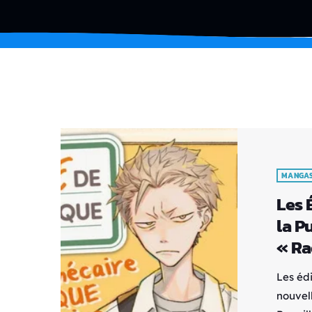
MANGA
Les 
la P
« Ra
Les éd
nouvell