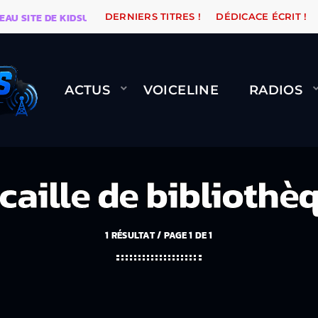
ITE DE KIDSUNE
WARÉTRO
ORANGE ROAD QUI PASS
DERNIERS TITRES !
DÉDICACE ÉCRIT !
ACTUS
VOICELINE
RADIOS
caille de bibliothè
1 RÉSULTAT / PAGE 1 DE 1