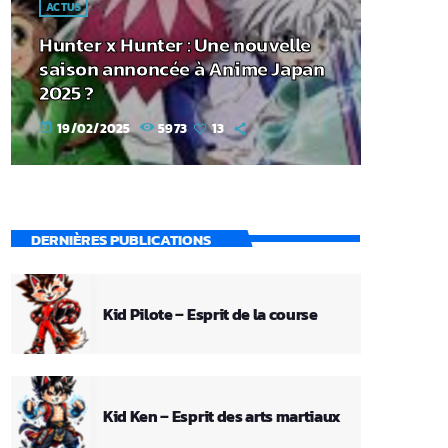
ACTUS
Hunter x Hunter : Une nouvelle
saison annoncée à Anime Japan
2025 ?
19/02/2025
5973
13
today
DERNIÈRES PUBLICATIONS
Kid Pilote – Esprit de la course
Kid Ken – Esprit des arts martiaux