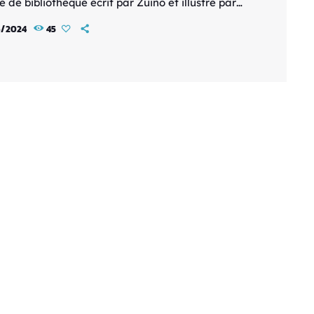
e de bibliothèque écrit par Zuino et illustré par
iyama. Cette série prometteuse arrivera en
6/2024
45
 dès le 18 septembre 2024. Détails de la
tion : Titre : Racaille de bibliothèque Auteur :
llustrateur : Kei Keiyama Collection : Genki Date
tie : 18 septembre 2024 Synopsis du Manga […]