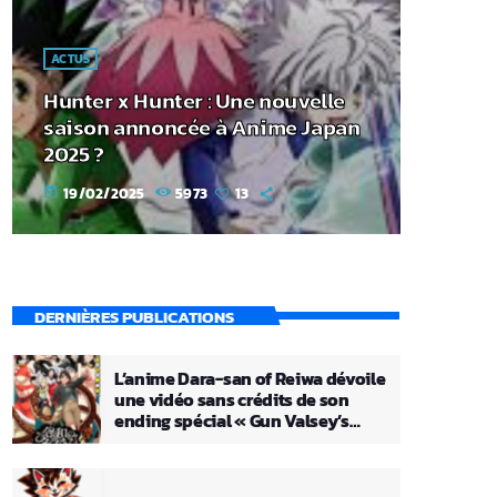
ACTUS
Hunter x Hunter : Une nouvelle
saison annoncée à Anime Japan
2025 ?
19/02/2025
5973
13
today
DERNIÈRES PUBLICATIONS
L’anime Dara-san of Reiwa dévoile
une vidéo sans crédits de son
ending spécial « Gun Valsey’s
Theme »