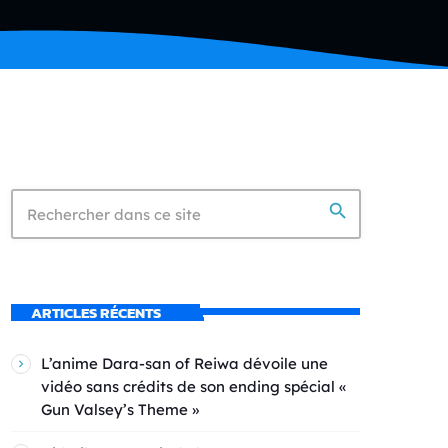
search
ARTICLES RÉCENTS
L’anime Dara-san of Reiwa dévoile une
vidéo sans crédits de son ending spécial «
Gun Valsey’s Theme »