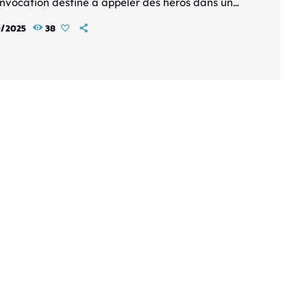
’invocation destiné à appeler des héros dans un
fantastique nommé Mildgard. Parce qu’il
9/2025
38
 pas l’un des héros prévus, il ne peut pas
er sur Terre. La déesse Nolyn lui offre alors un
de compétence. Plutôt que de choisir une
de de combat, Takumi opte pour la compétence
emy » […]