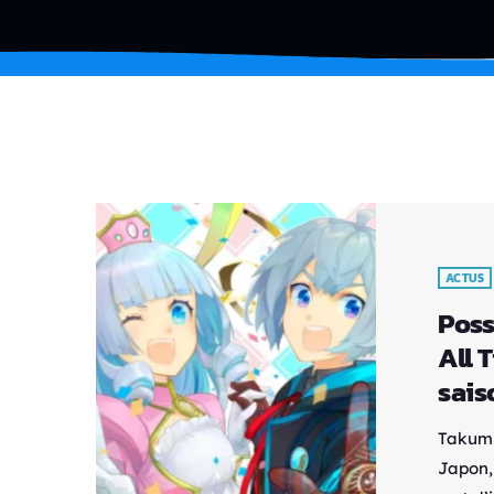
ACTUS
Poss
All 
sais
Takumi
Japon,