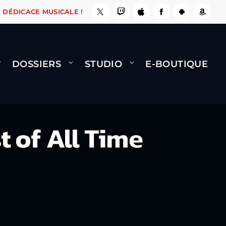
E, ÇA LE FAIT !
NAMI
BERNARD MINET - FLY
DÉDICACE MUSICALE !
DOSSIERS
STUDIO
E-BOUTIQUE
 of All Time