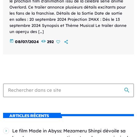
le prochain film d'animation issu de la célèbre série anime
Overlord. Ce trailer annonce plusieurs détails excitants pour
les fans de la franchise. Détails de la Sortie Date de sortie
en salles : 20 septembre 2024 Projection IMAX : Dès le 13
septembre 2024 Synopsis et Thème Musical Le trailer donne
un aperçu des […]
today
08/07/2024
292
search
ARTICLES RÉCENTS
Le film Made in Abyss: Mezameru Shinpi dévoile sa