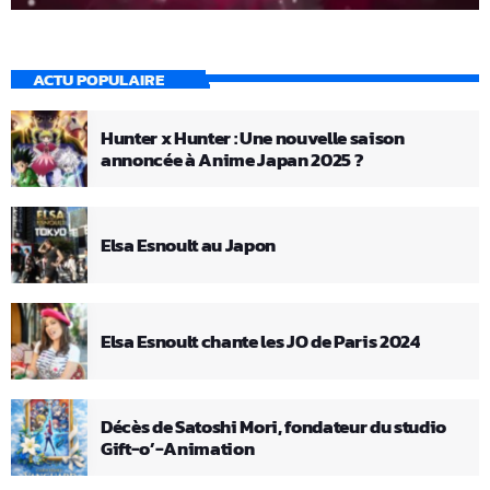
ACTU POPULAIRE
Hunter x Hunter : Une nouvelle saison
annoncée à Anime Japan 2025 ?
Elsa Esnoult au Japon
Elsa Esnoult chante les JO de Paris 2024
Décès de Satoshi Mori, fondateur du studio
Gift-o’-Animation