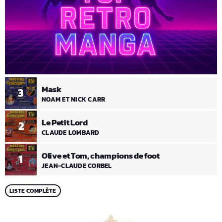
Mask
3
NOAM ET NICK CARR
Le Petit Lord
2
CLAUDE LOMBARD
Olive et Tom, champions de foot
1
JEAN-CLAUDE CORBEL
LISTE COMPLÈTE