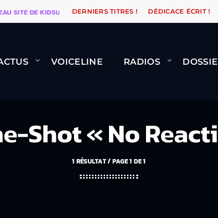
SITE DE KIDSUNE
WARÉTRO
ORANGE ROAD QUI PASS
DERNIERS TITRES !
DÉDICACE ÉCRIT !
ACTUS
VOICELINE
RADIOS
DOSSIE
e-Shot « No React
1 RÉSULTAT / PAGE 1 DE 1