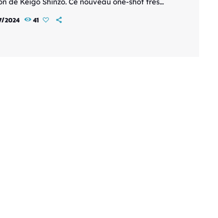
on de Keigo Shinzō. Ce nouveau one-shot très
, issu de l’imagination de l’auteur, sortira en
7/2024
41
 à partir du 21 août 2024. Synopsis de No
on "No Reaction" plonge les lecteurs dans un
ntrigant et captivant, fidèle au style de Keigo
, connu pour ses histoires profondément
s et ses dessins expressifs. Ce one-shot […]