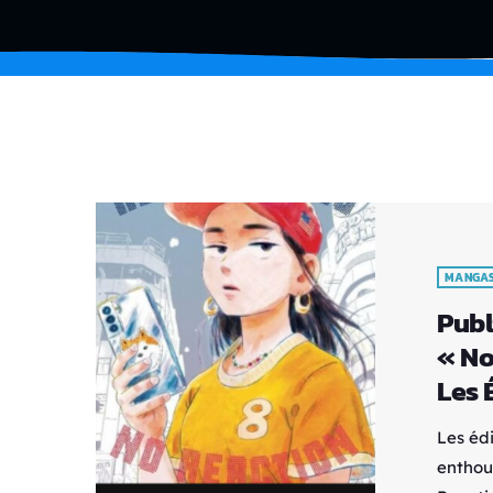
MANGA
Publ
« No
Les 
Les éd
enthou