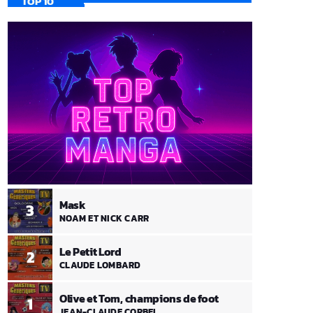
TOP 10
Mask
3
NOAM ET NICK CARR
Le Petit Lord
2
CLAUDE LOMBARD
Olive et Tom, champions de foot
1
JEAN-CLAUDE CORBEL