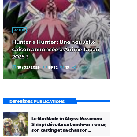
ACTUS
Hunter x Hunter : Une nouvelle
saison annoncée à Anime Japan
2025 ?
19/02/2025
5982
13
today
DERNIÈRES PUBLICATIONS
Le film Made in Abyss: Mezameru
Shinpi dévoile sa bande-annonce,
son casting et sa chanson
principale