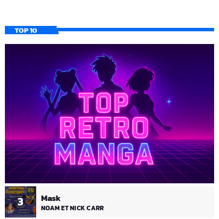
TOP 10
Mask
3
NOAM ET NICK CARR