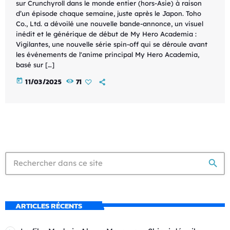
sur Crunchyroll dans le monde entier (hors-Asie) à raison
d’un épisode chaque semaine, juste après le Japon. Toho
Co., Ltd. a dévoilé une nouvelle bande-annonce, un visuel
inédit et le générique de début de My Hero Academia :
Vigilantes, une nouvelle série spin-off qui se déroule avant
les événements de l'anime principal My Hero Academia,
basé sur […]
today
11/03/2025
71
search
ARTICLES RÉCENTS