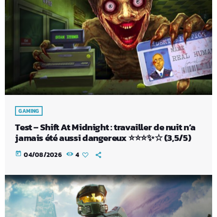
GAMING
Test – Shift At Midnight : travailler de nuit n’a
jamais été aussi dangereux ⭐⭐⭐✨☆ (3,5/5)
today
04/08/2026
4