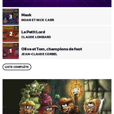
Mask
3
NOAM ET NICK CARR
Le Petit Lord
2
CLAUDE LOMBARD
Olive et Tom, champions de foot
1
JEAN-CLAUDE CORBEL
LISTE COMPLÈTE