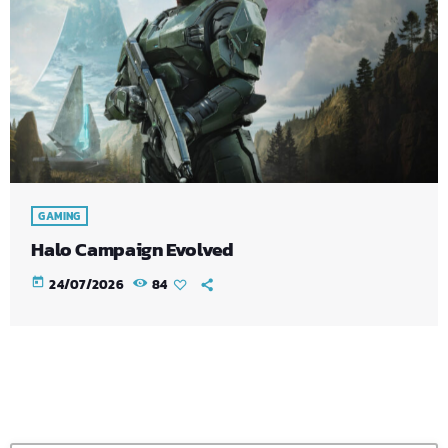
GAMING
Halo Campaign Evolved
today
24/07/2026
84