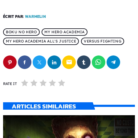
ÉCRIT PAR:
WARMELIN
BOKU NO HERO
MY HERO ACADEMIA
MY HERO ACADEMIA ALL'S JUSTICE
VERSUS FIGHTING
email
RATE IT
ARTICLES SIMILAIRES