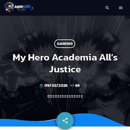
search
menu
GAMING
My Hero Academia All’s
Justice
09/02/2026
66
today
share
email