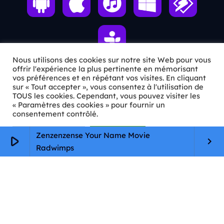
Nous utilisons des cookies sur notre site Web pour vous
offrir l'expérience la plus pertinente en mémorisant
vos préférences et en répétant vos visites. En cliquant
ℹ️ INFOS PRATIQUES
sur « Tout accepter », vous consentez à l'utilisation de
TOUS les cookies. Cependant, vous pouvez visiter les
« Paramètres des cookies » pour fournir un
✉️
Contact
consentement contrôlé.
🦊
Qui sommes-nous ?
Paramètres Cookie
Tout accepter
Zenzenzense Your Name Movie
play_arrow
keyboard_arrow_right
📄
Mentions légales
Radwimps
🔒
Confidentialité
🛡️
RGPD
Copyright © 2026 Animkids. Tous droits réservés.