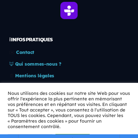
ℹ️ INFOS PRATIQUES
✉️
Contact
🦊
Qui sommes-nous ?
📄
Mentions légales
🔒
Confidentialité
Nous utilisons des cookies sur notre site Web pour vous
offrir l'expérience la plus pertinente en mémorisant
🛡️
RGPD
vos préférences et en répétant vos visites. En cliquant
sur « Tout accepter », vous consentez à l'utilisation de
Copyright © 2026 Animkids. Tous droits réservés.
TOUS les cookies. Cependant, vous pouvez visiter les
« Paramètres des cookies » pour fournir un
consentement contrôlé.