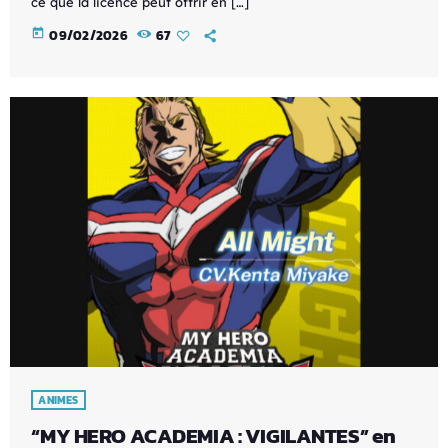
ce que la licence peut offrir en […]
today
09/02/2026
67
ANIMES
“MY HERO ACADEMIA : VIGILANTES” en