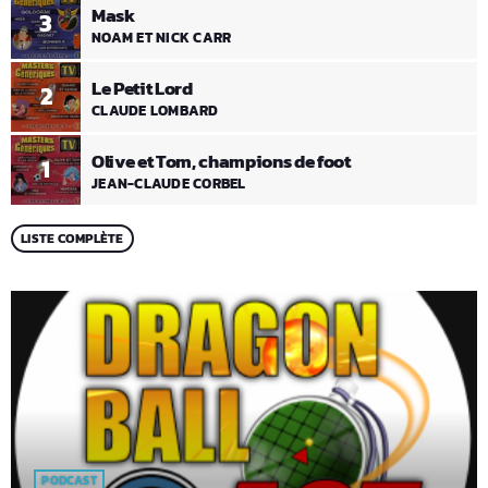
Mask
3
NOAM ET NICK CARR
Le Petit Lord
2
CLAUDE LOMBARD
Olive et Tom, champions de foot
1
JEAN-CLAUDE CORBEL
LISTE COMPLÈTE
PODCAST