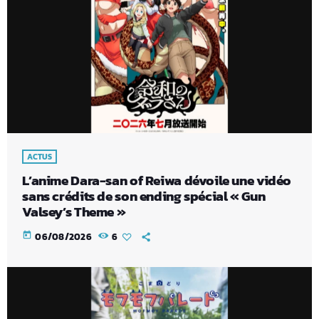
ACTUS
L’anime Dara-san of Reiwa dévoile une vidéo
sans crédits de son ending spécial « Gun
Valsey’s Theme »
today
06/08/2026
6