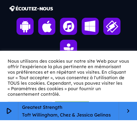
🎧 ÉCOUTEZ-NOUS
Nous utilisons des cookies sur notre site Web pour vous
offrir l'expérience la plus pertinente en mémorisant
vos préférences et en répétant vos visites. En cliquant
ℹ️ INFOS PRATIQUES
sur « Tout accepter », vous consentez à l'utilisation de
TOUS les cookies. Cependant, vous pouvez visiter les
« Paramètres des cookies » pour fournir un
✉️
Contact
consentement contrôlé.
🦊
Qui sommes-nous ?
Paramètres Cookie
Tout accepter
Greatest Strength
play_arrow
keyboard_arrow_right
📄
Mentions légales
Toft Willingham, Chez & Jessica Gelinas
🔒
Confidentialité
🛡️
RGPD