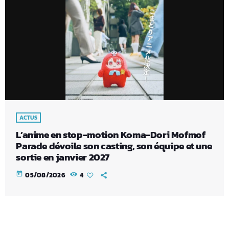
ACTUS
L’anime en stop-motion Koma-Dori Mofmof
Parade dévoile son casting, son équipe et une
sortie en janvier 2027
today
05/08/2026
4