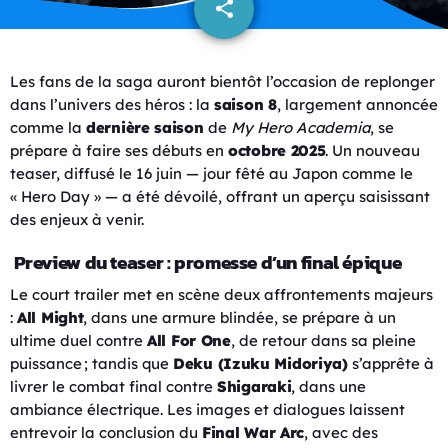
share
email
Les fans de la saga auront bientôt l’occasion de replonger
dans l’univers des héros : la
saison 8
, largement annoncée
comme la
dernière saison
de
My Hero Academia
, se
prépare à faire ses débuts en
octobre 2025
. Un nouveau
teaser, diffusé le 16 juin — jour fêté au Japon comme le
« Hero Day » — a été dévoilé, offrant un aperçu saisissant
des enjeux à venir.
Preview du teaser : promesse d’un final épique
Le court trailer met en scène deux affrontements majeurs
:
All Might
, dans une armure blindée, se prépare à un
ultime duel contre
All For One
, de retour dans sa pleine
puissance ; tandis que
Deku (Izuku Midoriya)
s’apprête à
livrer le combat final contre
Shigaraki
, dans une
ambiance électrique. Les images et dialogues laissent
entrevoir la conclusion du
Final War Arc
, avec des