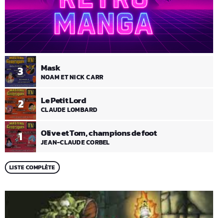
Mask
3
NOAM ET NICK CARR
Le Petit Lord
2
CLAUDE LOMBARD
Olive et Tom, champions de foot
1
JEAN-CLAUDE CORBEL
LISTE COMPLÈTE