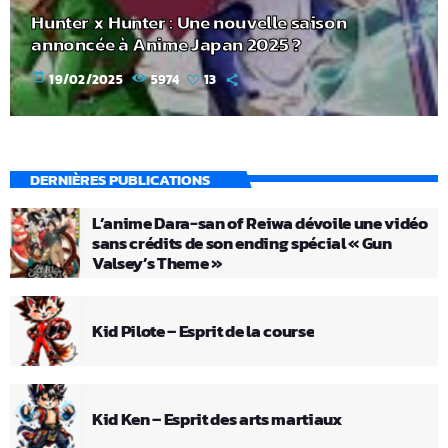
Hunter x Hunter : Une nouvelle saison
annoncée à Anime Japan 2025 ?
today
19/02/2025
5974
13
DERNIÈRES PUBLICATIONS
L’anime Dara-san of Reiwa dévoile une vidéo
sans crédits de son ending spécial « Gun
Valsey’s Theme »
Kid Pilote – Esprit de la course
Kid Ken – Esprit des arts martiaux