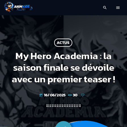
search
menu
ACTUS
My Hero Academia : la
saison finale se dévoile
avec un premier teaser !
16/06/2025
30
today