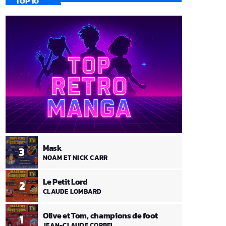
TOP 10
Mask
3
NOAM ET NICK CARR
Le Petit Lord
2
CLAUDE LOMBARD
Olive et Tom, champions de foot
1
JEAN-CLAUDE CORBEL