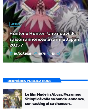
ACTUS
Hunter x Hunter : Une nouvelle
saison annoncée à Anime Japan
2025 ?
19/02/2025
5976
13
today
DERNIÈRES PUBLICATIONS
Le film Made in Abyss: Mezameru
Shinpi dévoile sa bande-annonce,
son casting et sa chanson
principale