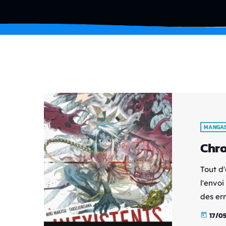
MANGA
Chro
Tout d
l'envo
des err
ne sont
17/0
today
autric