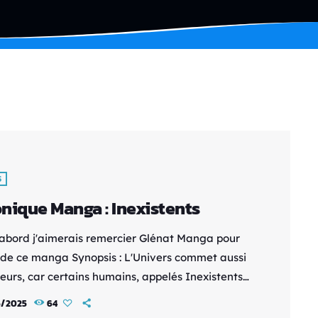
S
nique Manga : Inexistents
'abord j'aimerais remercier Glénat Manga pour
i de ce manga Synopsis : L'Univers commet aussi
eurs, car certains humains, appelés Inexistents,
 pas censés exister. C'est le cas de Tsugumi,
5/2025
64
e taiwanaise à succès du manga “Demon Smile”.