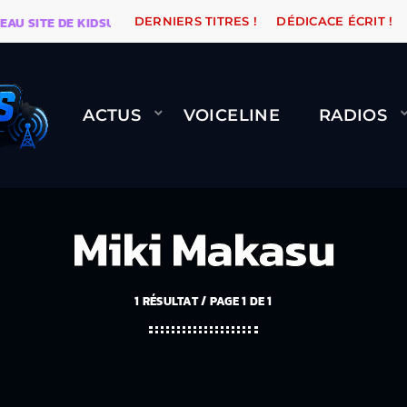
ITE DE KIDSUNE
WARÉTRO
ORANGE ROAD QUI PASS
DERNIERS TITRES !
DÉDICACE ÉCRIT !
ACTUS
VOICELINE
RADIOS
Miki Makasu
1 RÉSULTAT / PAGE 1 DE 1