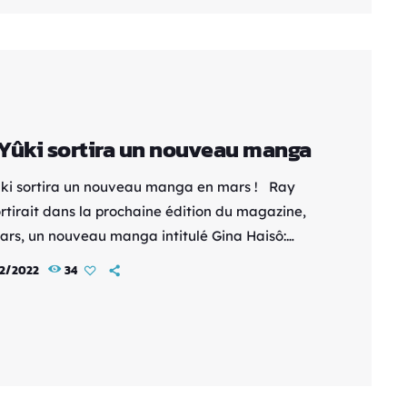
beautiful place. Matsumoto et Yoshio Nagai
cé en avril 2016, dans le Comic Ran, le
chigeki - qui a par la suite été […]
Yûki sortira un nouveau manga
ki sortira un nouveau manga en mars ! Ray
ortirait dans la prochaine édition du magazine,
mars, un nouveau manga intitulé Gina Haisô:
ht Express. Son premier chapitre s'étendra sur 24
2/2022
34
 dont la première sera en couleurs. Il occupera
ent la couverture du magazine. l suivra des
s navigants entre différentes galaxies, dans
ce. Yûki signe le manga Oinari JK Tamamo-
sorti dans le Monthly Comic Rex (Ichijinsha) en