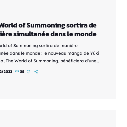
World of Summoning sortira de
ère simultanée dans le monde
rld of Summoning sortira de manière
anée dans le monde : le nouveau manga de Yûki
, The World of Summoning, bénéficiera d'une
tion simultanée en anglais et en français. Le
2/2022
38
 a ainsi partagé une bannière présentant les
ations pours les deux versions. La française sera
ble chez Pika Edition dès le 9 février prochain.
on, il sortira donc à cette même date dans le
ne. Son premier chapitre s'étendra sur 58 […]