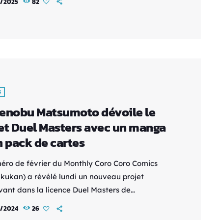
1/2025
82
 2025. Synopsis Les Onis, un peuple
errestre technologiquement avancé,
ssent la Terre. Cependant, au lieu d’une guerre,
oposent un défi : un jeune lycéen malchanceux et
ur, Ataru Moroboshi, doit attraper Lamu, la […]
S
enobu Matsumoto dévoile le
et Duel Masters avec un manga
n pack de cartes
éro de février du Monthly Coro Coro Comics
kukan) a révélé lundi un nouveau projet
ivant dans la licence Duel Masters de
nobu Matsumoto : Duel Masters LOST Tsuioku no
1/2024
26
 La sortie est prévue sur le site Weeky CoroCoro