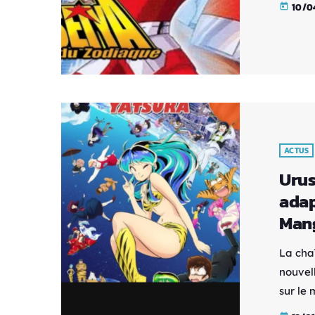
10/0
today
les jou
mythol
en 1986
jeunes 
protège
ACTUS
Urus
adap
Man
La cha
nouvel
sur le
seront