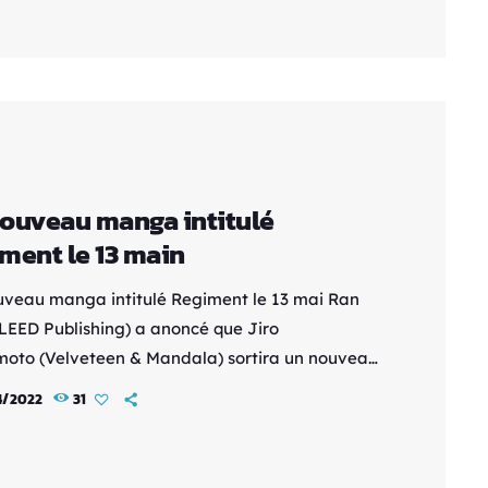
e 1er février. Matsumoto est crédité pour l'œuvre
ine, et Yô Kanebayashi dessine le manga. « LOST
ne « ligne temporelle alternative de l'histoire »
ouveau manga intitulé
ment le 13 main
veau manga intitulé Regiment le 13 mai Ran
(LEED Publishing) a anoncé que Jiro
oto (Velveteen & Mandala) sortira un nouveau
dans l'édition de juin du magazine, le 13 mai
4/2022
31
in. Ce nouvel ouvrage portera le titre
iment. Rappelons que Matsumoto a sorti, en mai
ns le Monthly Hero's (Hero's Inc.) le