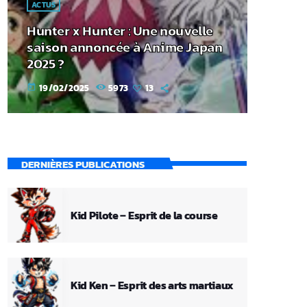
ACTUS
Hunter x Hunter : Une nouvelle
saison annoncée à Anime Japan
2025 ?
19/02/2025
5973
13
today
DERNIÈRES PUBLICATIONS
Kid Pilote – Esprit de la course
Kid Ken – Esprit des arts martiaux