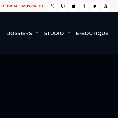
, ÇA LE FAIT !
NAMI
BERNARD MINET - FLY 
DÉDICACE MUSICALE !
DOSSIERS
STUDIO
E-BOUTIQUE