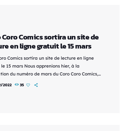
 Coro Comics sortira un site de
ure en ligne gratuit le 15 mars
ro Comics sortira un site de lecture en ligne
 le 15 mars Nous apprenions hier, à la
ation du numéro de mars du Coro Coro Comics,
 magazine allait accueillir un nouveau système
2/2022
35
lication en ligne, qui proposera gratuitement ses
sations. Le service sortira le 15 mars via le site
el du magazine. Shogakukan annoncera le titre
projet ultérieurement, avec comme
ilité Young Coro Coro Comics ou
 Saikyô Coro Coro Comics. Le […]