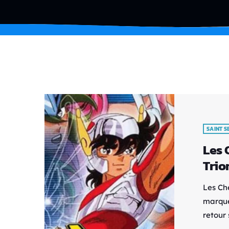
SAINT S
Les 
Trio
Les Ch
marqué
retour
des av