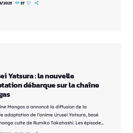
4/2025
37
rs, du lundi au vendredi à 16h30. Une saga
ogique et épique Créée par Masami Kurumada
, Les Chevaliers du Zodiaque suit l’histoire de
héros qui, grâce à leurs armures divines,
nt la […]
ei Yatsura : la nouvelle
tation débarque sur la chaîne
gas
îne Mangas a annoncé la diffusion de la
le adaptation de l’anime Urusei Yatsura, basé
 manga culte de Rumiko Takahashi. Les épisodes
 diffusés chaque mardi à 21h10, à partir du 28