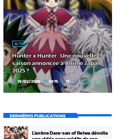
ACTUS
Hunter x Hunter : Une nouvelle
saison annoncée à Anime Japan
2025 ?
19/02/2025
5975
13
today
DERNIÈRES PUBLICATIONS
L’anime Dara-san of Reiwa dévoile
une vidéo sans crédits de son