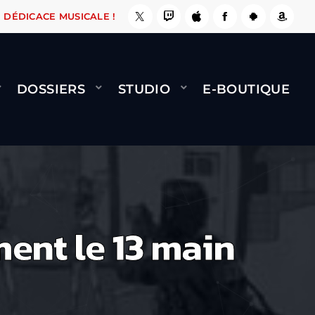
E, ÇA LE FAIT !
NAMI
BERNARD MINET - FLY
DÉDICACE MUSICALE !
DOSSIERS
STUDIO
E-BOUTIQUE
ent le 13 main