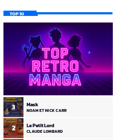
TOP 10
Mask
3
NOAM ET NICK CARR
Le Petit Lord
2
CLAUDE LOMBARD