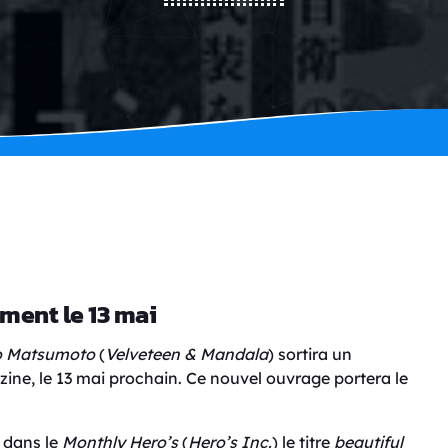
ment le 13 mai
o Matsumoto
(
Velveteen & Mandala
) sortira un
ne, le 13 mai prochain. Ce nouvel ouvrage portera le
 dans le
Monthly Hero’s
(
Hero’s Inc.
) le titre
beautiful