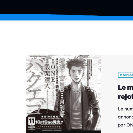
MANGA
Le m
rejo
Le num
annonc
par ON
(Katag