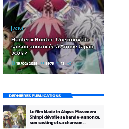
ACTUS
Hunter x Hunter : Une nouvelle
saison annoncée à Anime Japan
2025 ?
19/02/2025
5975
13
today
DERNIÈRES PUBLICATIONS
Le film Made in Abyss: Mezameru
Shinpi dévoile sa bande-annonce,
son casting et sa chanson
principale