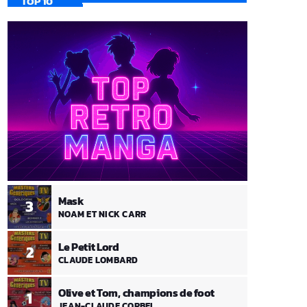
TOP 10
Mask
3
NOAM ET NICK CARR
Le Petit Lord
2
CLAUDE LOMBARD
Olive et Tom, champions de foot
1
JEAN-CLAUDE CORBEL