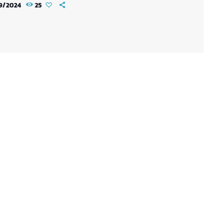
9/2024
25
dès la prochaine édition, prévue pour le 18
e. Le premier chapitre de Bugego avait fait ses
 dans le premier numéro du magazine Young
ai Ichiwa, un complément au Weekly Young
n avril 2023. Le […]