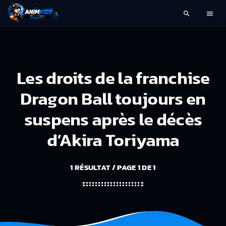
search
menu
Les droits de la franchise
Dragon Ball toujours en
suspens après le décès
d’Akira Toriyama
1 RÉSULTAT / PAGE 1 DE 1