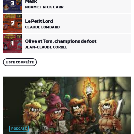
Mask
3
NOAM ET NICK CARR
Le Petit Lord
2
CLAUDE LOMBARD
Olive et Tom, champions de foot
1
JEAN-CLAUDE CORBEL
LISTE COMPLÈTE
PODCAST