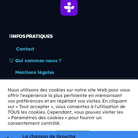
ℹ️ INFOS PRATIQUES
✉️
Contact
🦊
Qui sommes-nous ?
📄
Mentions légales
🔒
Confidentialité
Nous utilisons des cookies sur notre site Web pour vous
offrir l'expérience la plus pertinente en mémorisant
🛡️
RGPD
vos préférences et en répétant vos visites. En cliquant
sur « Tout accepter », vous consentez à l'utilisation de
Copyright © 2026 Animkids. Tous droits réservés.
TOUS les cookies. Cependant, vous pouvez visiter les
« Paramètres des cookies » pour fournir un
consentement contrôlé.
Paramètres Cookie
Tout accepter
La chanson de Groucha