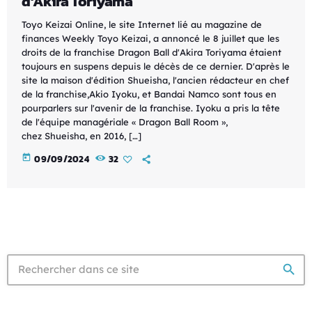
d’Akira Toriyama
Toyo Keizai Online, le site Internet lié au magazine de
finances Weekly Toyo Keizai, a annoncé le 8 juillet que les
droits de la franchise Dragon Ball d'Akira Toriyama étaient
toujours en suspens depuis le décès de ce dernier. D'après le
site la maison d'édition Shueisha, l'ancien rédacteur en chef
de la franchise,Akio Iyoku, et Bandai Namco sont tous en
pourparlers sur l'avenir de la franchise. Iyoku a pris la tête
de l'équipe managériale « Dragon Ball Room »,
chez Shueisha, en 2016, […]
today
09/09/2024
32
search