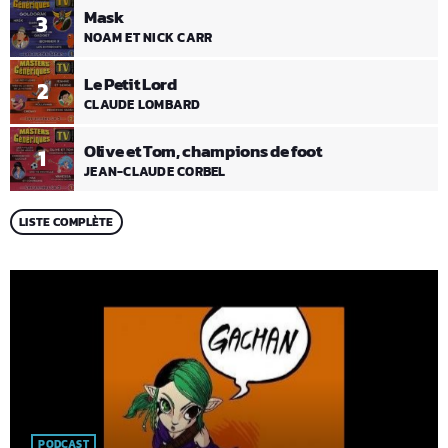
Mask
3
NOAM ET NICK CARR
Le Petit Lord
2
CLAUDE LOMBARD
Olive et Tom, champions de foot
1
JEAN-CLAUDE CORBEL
LISTE COMPLÈTE
PODCAST