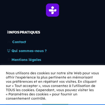
ℹ️ INFOS PRATIQUES
✉️
Contact
🦊
Qui sommes-nous ?
📄
Mentions légales
🔒
Confidentialité
Nous utilisons des cookies sur notre site Web pour vous
offrir l'expérience la plus pertinente en mémorisant
🛡️
RGPD
vos préférences et en répétant vos visites. En cliquant
sur « Tout accepter », vous consentez à l'utilisation de
Copyright © 2026 Animkids. Tous droits réservés.
TOUS les cookies. Cependant, vous pouvez visiter les
« Paramètres des cookies » pour fournir un
consentement contrôlé.