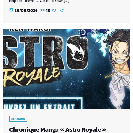
appelé “astro”… Ce qu’il faut […]
today
29/06/2026
18
MANGAS
Chronique Manga « Astro Royale »