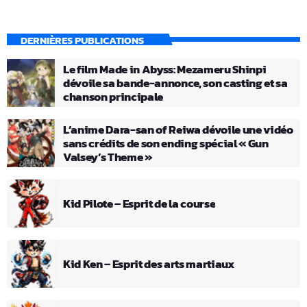
DERNIÈRES PUBLICATIONS
Le film Made in Abyss: Mezameru Shinpi
dévoile sa bande-annonce, son casting et sa
chanson principale
L’anime Dara-san of Reiwa dévoile une vidéo
sans crédits de son ending spécial « Gun
Valsey’s Theme »
Kid Pilote – Esprit de la course
Kid Ken – Esprit des arts martiaux