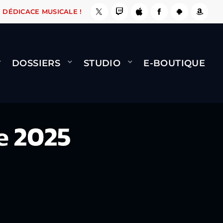
ÇA LE FAIT !
NAMI
BERNARD MINET - FLY (G
DÉDICACE MUSICALE !
DOSSIERS
STUDIO
E-BOUTIQUE
e 2025