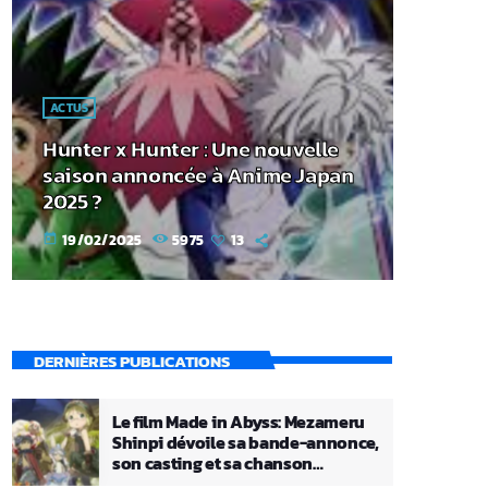
ACTUS
Hunter x Hunter : Une nouvelle
saison annoncée à Anime Japan
2025 ?
19/02/2025
5975
13
today
DERNIÈRES PUBLICATIONS
Le film Made in Abyss: Mezameru
Shinpi dévoile sa bande-annonce,
son casting et sa chanson
principale