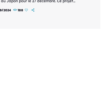
 au Japon pour le 27 décembre. Ce projet
ux se déclinera en deux opus distincts : Eiga
9/2024
188
a Eleven Sôshûhen: Densetsu no Kickoff et
ban Inazuma Eleven: Aratanaru Eiyû-tachi no
 Le premier opus est une compilation basée sur
a Eleven: Football Frontier-hen, mettant
t sur les matchs les plus marquants […]