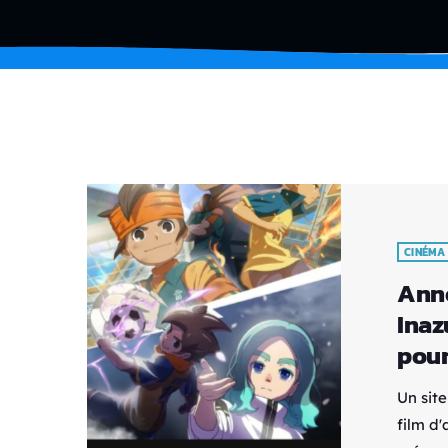
CINÉMA
Anno
Inaz
pour
Un site
film d