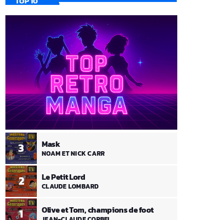
TOP 10
Mask
3
NOAM ET NICK CARR
Le Petit Lord
2
CLAUDE LOMBARD
Olive et Tom, champions de foot
1
JEAN-CLAUDE CORBEL