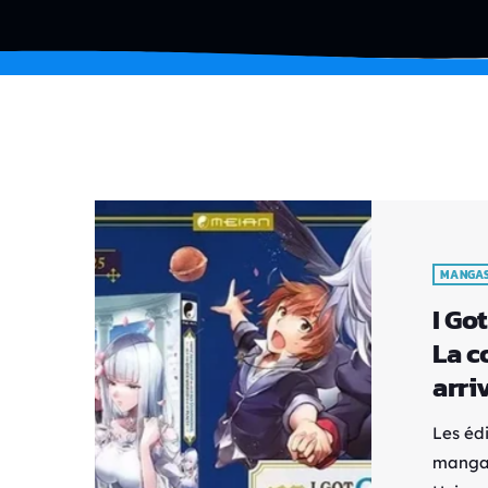
MANGA
I Go
La c
arri
Les éd
manga 