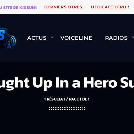
 DE KIDSUNE
WARÉTRO
ORANGE ROAD QUI PASSE, 
DERNIERS TITRES !
DÉDICACE ÉCRIT !
ACTUS
VOICELINE
RADIOS
aught Up In a Hero
1 RÉSULTAT / PAGE 1 DE 1