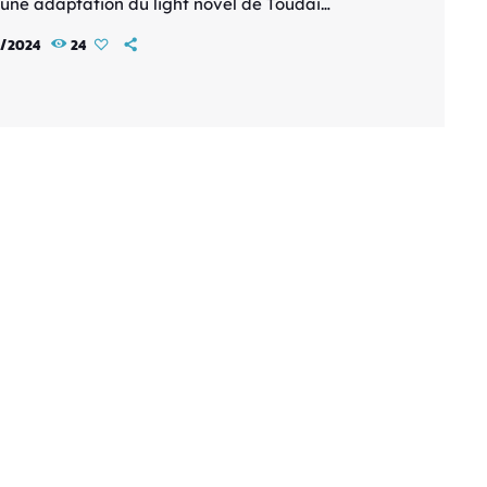
 une adaptation du light novel de Toudai
io) et Ochau (illustrations). Les deux premiers
2/2024
24
seront disponibles simultanément à partir du 24
 2025. Synopsis officiel Kaito Miyama, un
t des plus ordinaires, se retrouve
nement invoqué dans un autre monde… un
pourtant paisible ! Déconcerté par cette […]