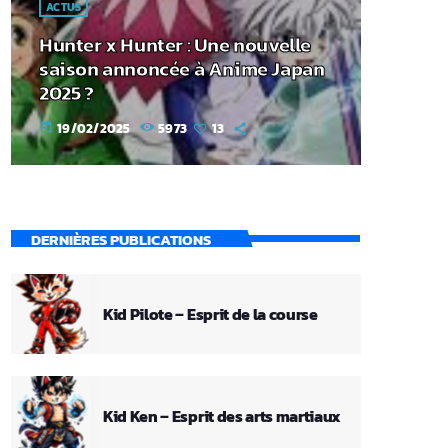
ACTUS
Hunter x Hunter : Une nouvelle
saison annoncée à Anime Japan
2025 ?
19/02/2025
5973
13
today
DERNIÈRES PUBLICATIONS
Kid Pilote – Esprit de la course
Kid Ken – Esprit des arts martiaux