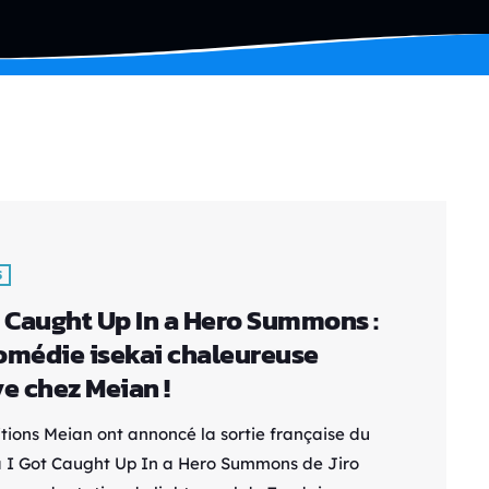
S
t Caught Up In a Hero Summons :
omédie isekai chaleureuse
ve chez Meian !
itions Meian ont annoncé la sortie française du
I Got Caught Up In a Hero Summons de Jiro