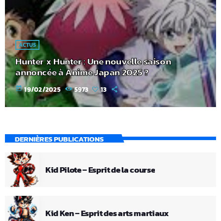
ACTUS
Hunter x Hunter : Une nouvelle saison
annoncée à Anime Japan 2025 ?
today
19/02/2025
5973
13
DERNIÈRES PUBLICATIONS
Kid Pilote – Esprit de la course
Kid Ken – Esprit des arts martiaux