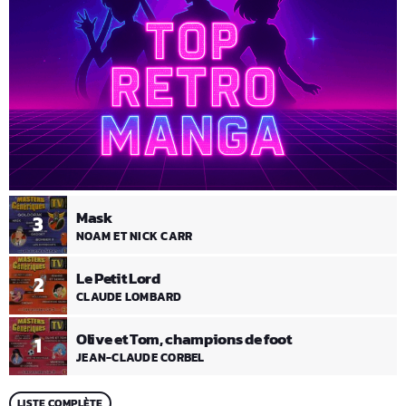
Mask
3
NOAM ET NICK CARR
Le Petit Lord
2
CLAUDE LOMBARD
Olive et Tom, champions de foot
1
JEAN-CLAUDE CORBEL
LISTE COMPLÈTE