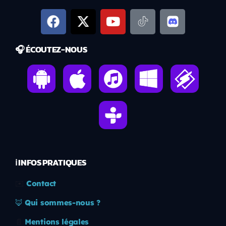
🎧 ÉCOUTEZ-NOUS
ℹ️ INFOS PRATIQUES
✉️
Contact
🦊
Qui sommes-nous ?
📄
Mentions légales