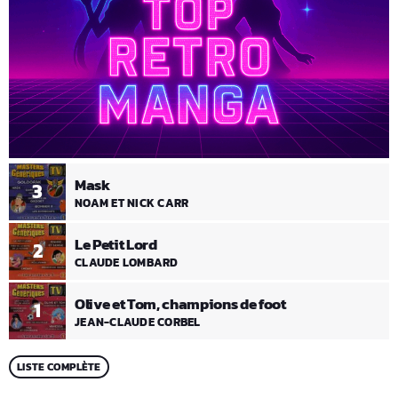
Mask
3
NOAM ET NICK CARR
Le Petit Lord
2
CLAUDE LOMBARD
Olive et Tom, champions de foot
1
JEAN-CLAUDE CORBEL
LISTE COMPLÈTE