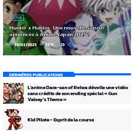
ACTUS
Hunter x Hunter : Une nouvelle saison
annoncée à Anime Japan 2025 ?
today
19/02/2025
5973
13
DERNIÈRES PUBLICATIONS
L’anime Dara-san of Reiwa dévoile une vidéo
sans crédits de son ending spécial « Gun
Valsey’s Theme »
Kid Pilote – Esprit de la course