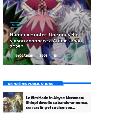
ACTUS
Hunter x Hunter : Une nouvelle
saison annoncée à Anime Japan
2025 ?
19/02/2025
5976
13
today
DERNIÈRES PUBLICATIONS
Le film Made in Abyss: Mezameru
Shinpi dévoile sa bande-annonce,
son casting et sa chanson
principale