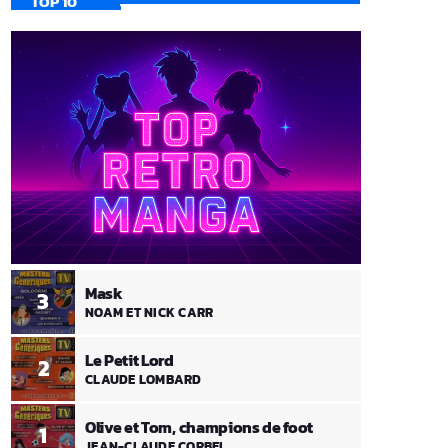
TOP 10
Mask
3
NOAM ET NICK CARR
Le Petit Lord
2
CLAUDE LOMBARD
Olive et Tom, champions de foot
1
JEAN-CLAUDE CORBEL