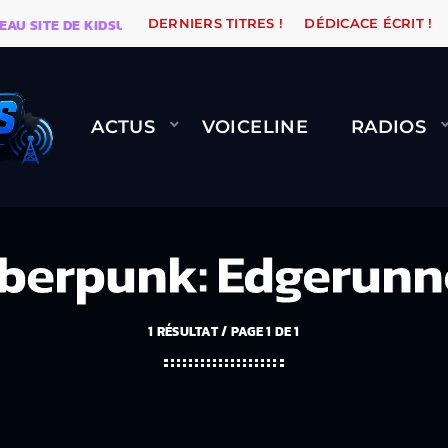
ITE DE KIDSUNE
WARÉTRO
ORANGE ROAD QUI PASSE
DERNIERS TITRES !
DÉDICACE ÉCRIT !
ACTUS
VOICELINE
RADIOS
berpunk: Edgerunn
1 RÉSULTAT / PAGE 1 DE 1