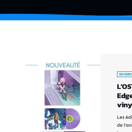
GOODIE
L’OS
Edge
viny
Les éd
de l'a