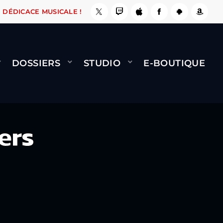
, ÇA LE FAIT !
NAMI
BERNARD MINET - FLY 
DÉDICACE MUSICALE !
DOSSIERS
STUDIO
E-BOUTIQUE
ers