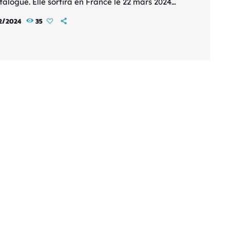
talogue. Elle sortira en France le 22 mars 2024
x de 29,99 €. Elle contiendra des morceaux
2/2024
35
és par le célèbre Akira Yamaoka, des
utions de Marcin Przybyłowicz ainsi que les
ues "this fffire" de Franz Ferdinand et "Let You
de Dawid Podsiadło. Voici le synopsis de la série
z […]