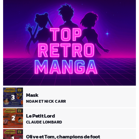
Mask
3
NOAM ET NICK CARR
Le Petit Lord
2
CLAUDE LOMBARD
Olive et Tom, champions de foot
1