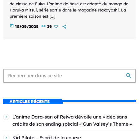
de classe de Fuka. L’anime de base est adapté du manga de
Haruka Mitsui, série sortie dans le magazine Nakayoshi. La
première saison est […]
today
18/09/2025
29
search
ARTICLES RÉCENTS
L’anime Dara-san of Reiwa dévoile une vidéo sans
crédits de son ending spécial « Gun Valsey’s Theme »
Kid Pilote – Esprit de la course