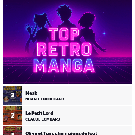
Mask
3
NOAM ET NICK CARR
Le Petit Lord
2
CLAUDE LOMBARD
Olive et Tom, champions de foot