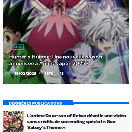
ACTUS
Hunter x Hunter : Une nouvelle saison
annoncée à Anime Japan 2025 ?
today
19/02/2025
5973
13
DERNIÈRES PUBLICATIONS
L’anime Dara-san of Reiwa dévoile une vidéo
sans crédits de son ending spécial « Gun
Valsey’s Theme »