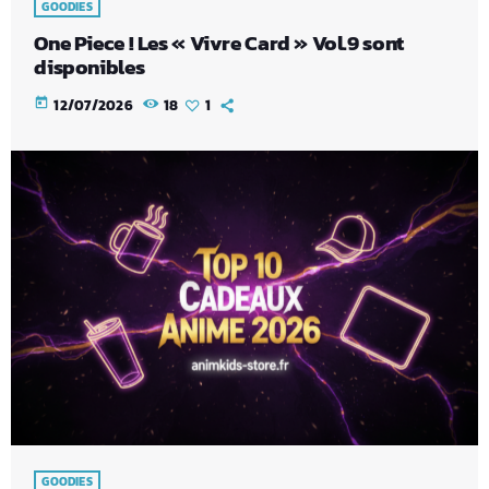
GOODIES
One Piece ! Les « Vivre Card » Vol.9 sont
disponibles
today
12/07/2026
18
1
GOODIES