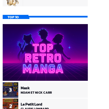
TOP 10
Mask
3
NOAM ET NICK CARR
Le Petit Lord
2
CLAUDE LOMBARD