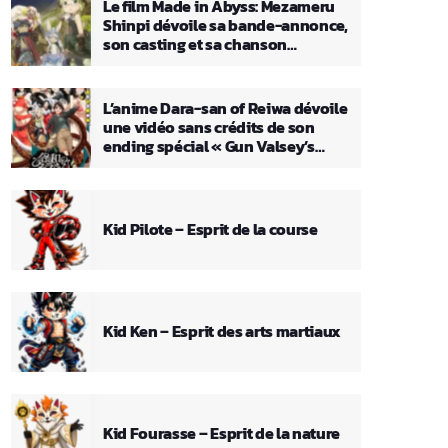
Le film Made in Abyss: Mezameru
Shinpi dévoile sa bande-annonce,
son casting et sa chanson
principale
L’anime Dara-san of Reiwa dévoile
une vidéo sans crédits de son
ending spécial « Gun Valsey’s
Theme »
Kid Pilote – Esprit de la course
Kid Ken – Esprit des arts martiaux
Kid Fourasse – Esprit de la nature