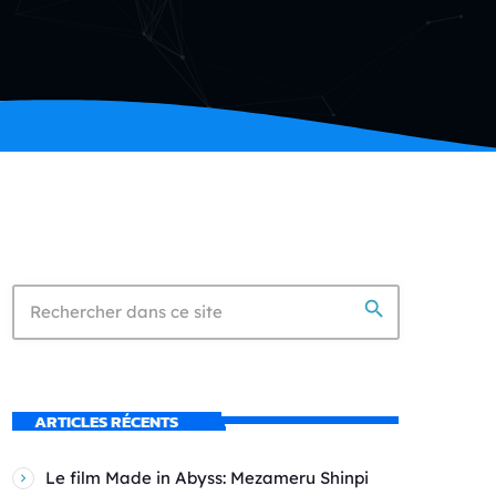
search
ARTICLES RÉCENTS
Le film Made in Abyss: Mezameru Shinpi