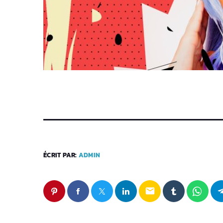
ÉCRIT PAR:
ADMIN
email