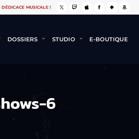
E, ÇA LE FAIT !
NAMI
BERNARD MINET - FLY
DÉDICACE MUSICALE !
DOSSIERS
STUDIO
E-BOUTIQUE
shows-6