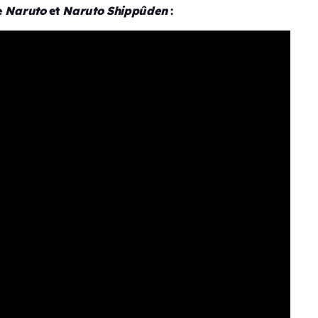
e
Naruto
et
Naruto
Shippûden
: