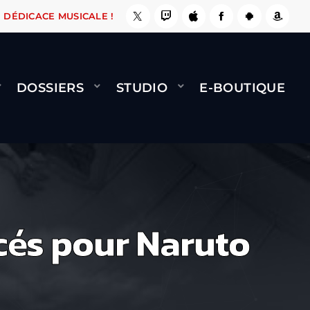
ÇA LE FAIT !
NAMI
BERNARD MINET - FLY (G
DÉDICACE MUSICALE !
DOSSIERS
STUDIO
E-BOUTIQUE
és pour Naruto