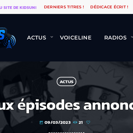
E DE KIDSUNE
WARÉTRO
ORANGE ROAD QUI PASSE, 
DERNIERS TITRES !
DÉDICACE ÉCRIT !
ACTUS
VOICELINE
RADIOS
ACTUS
ux épisodes annonc
09/03/2023
21
today