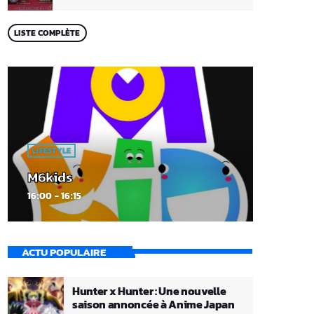
LISTE COMPLÈTE
LIFESTYLE
M6kids
16:00 - 16:15
ACTU POPULAIRE
Hunter x Hunter : Une nouvelle
saison annoncée à Anime Japan