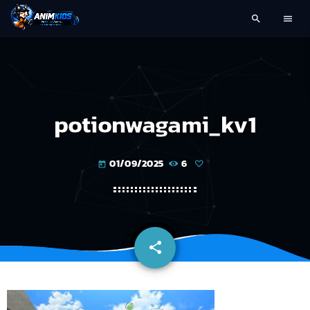
search
menu
potionwagami_kv1
01/09/2025
6
today
share
email