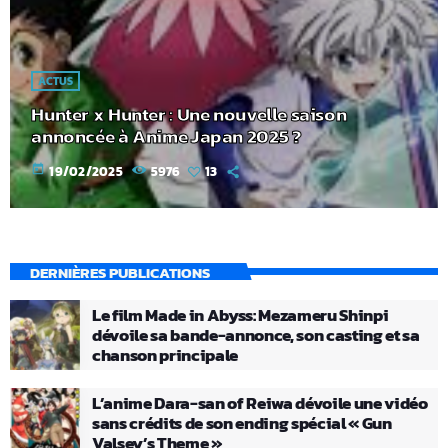
ACTUS
Hunter x Hunter : Une nouvelle saison
annoncée à Anime Japan 2025 ?
today
19/02/2025
5976
13
DERNIÈRES PUBLICATIONS
Le film Made in Abyss: Mezameru Shinpi
dévoile sa bande-annonce, son casting et sa
chanson principale
L’anime Dara-san of Reiwa dévoile une vidéo
sans crédits de son ending spécial « Gun
Valsey’s Theme »