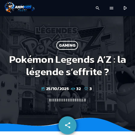
play_arrow
search
menu
GAMING
Pokémon Legends A’Z : la
légende s’effrite ?
25/10/2025
32
3
today
share
email
3