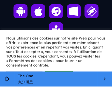
Nous utilisons des cookies sur notre site Web pour vous
offrir l'expérience la plus pertinente en mémorisant
vos préférences et en répétant vos visites. En cliquant
sur « Tout accepter », vous consentez à l'utilisation de
ℹ️ INFOS PRATIQUES
TOUS les cookies. Cependant, vous pouvez visiter les
« Paramètres des cookies » pour fournir un
✉️
Contact
consentement contrôlé.
🦊
Qui sommes-nous ?
Paramètres Cookie
Tout accepter
The One
play_arrow
keyboard_arrow_right
鬼頭明里
📄
Mentions légales
🔒
Confidentialité
🛡️
RGPD