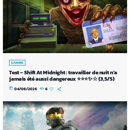
GAMING
Test – Shift At Midnight : travailler de nuit n’a
jamais été aussi dangereux ⭐⭐⭐✨☆ (3,5/5)
today
04/08/2026
6