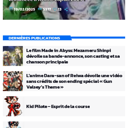
today
19/02/2025
5977
13
DERNIÈRES PUBLICATIONS
Le film Made in Abyss: Mezameru Shinpi
dévoile sa bande-annonce, son casting et sa
chanson principale
L’anime Dara-san of Reiwa dévoile une vidéo
sans crédits de son ending spécial « Gun
Valsey’s Theme »
Kid Pilote – Esprit de la course