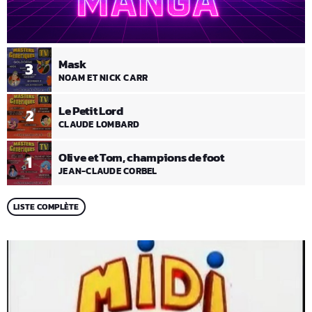
Mask
3
NOAM ET NICK CARR
Le Petit Lord
2
CLAUDE LOMBARD
Olive et Tom, champions de foot
1
JEAN-CLAUDE CORBEL
LISTE COMPLÈTE