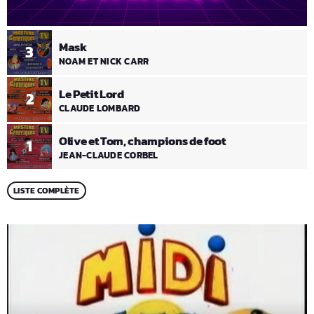
Mask
3
NOAM ET NICK CARR
Le Petit Lord
2
CLAUDE LOMBARD
Olive et Tom, champions de foot
1
JEAN-CLAUDE CORBEL
LISTE COMPLÈTE