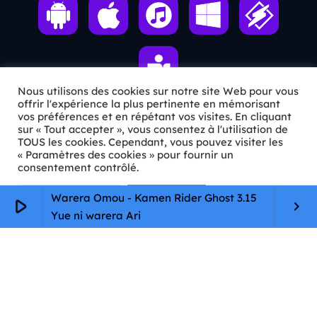
Nous utilisons des cookies sur notre site Web pour vous
offrir l'expérience la plus pertinente en mémorisant
vos préférences et en répétant vos visites. En cliquant
sur « Tout accepter », vous consentez à l'utilisation de
ℹ️ INFOS PRATIQUES
TOUS les cookies. Cependant, vous pouvez visiter les
« Paramètres des cookies » pour fournir un
✉️
Contact
consentement contrôlé.
🦊
Qui sommes-nous ?
Paramètres Cookie
Tout accepter
Warera Omou - Kamen Rider Ghost 3.15
play_arrow
keyboard_arrow_right
Yue ni warera Ari
📄
Mentions légales
🔒
Confidentialité
🛡️
RGPD
Copyright © 2026 Animkids. Tous droits réservés.