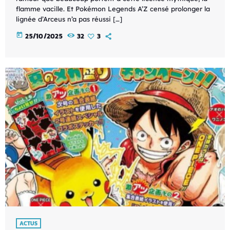
flamme vacille. Et Pokémon Legends A’Z censé prolonger la
lignée d’Arceus n’a pas réussi […]
today
25/10/2025
32
3
ACTUS