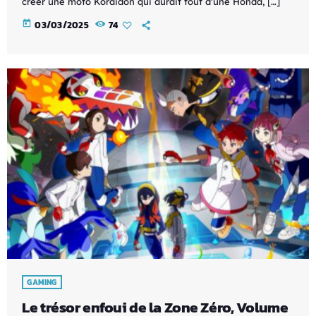
créer une moto Koraidon qui aurait tout d'une Honda, […]
today
03/03/2025
74
GAMING
Le trésor enfoui de la Zone Zéro, Volume