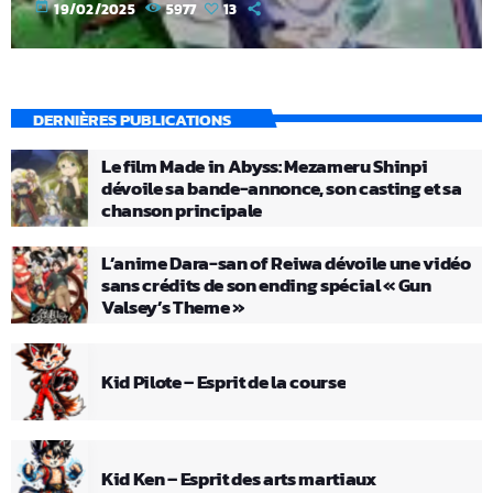
today
19/02/2025
5977
13
DERNIÈRES PUBLICATIONS
Le film Made in Abyss: Mezameru Shinpi
dévoile sa bande-annonce, son casting et sa
chanson principale
L’anime Dara-san of Reiwa dévoile une vidéo
sans crédits de son ending spécial « Gun
Valsey’s Theme »
Kid Pilote – Esprit de la course
Kid Ken – Esprit des arts martiaux