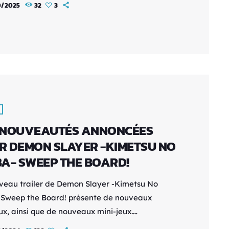
0/2025
32
3
’hui, c’est devenu un acte réfléchi, presque
t. Parce que malgré l’amour que beaucoup
 à cette licence mythique, la flamme vacille. Et
n Legends A’Z censé prolonger la lignée
s n’a pas réussi […]
 NOUVEAUTÉS ANNONCÉES
R DEMON SLAYER -KIMETSU NO
BA- SWEEP THE BOARD!
veau trailer de Demon Slayer -Kimetsu No
 Sweep the Board! présente de nouveaux
ux, ainsi que de nouveaux mini-jeux.
mandez votre version physique dès