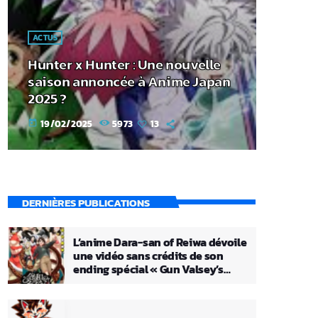
ACTUS
Hunter x Hunter : Une nouvelle
saison annoncée à Anime Japan
2025 ?
19/02/2025
5973
13
today
DERNIÈRES PUBLICATIONS
L’anime Dara-san of Reiwa dévoile
une vidéo sans crédits de son
ending spécial « Gun Valsey’s
Theme »