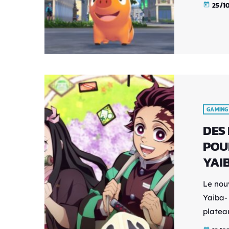
25/1
today
Aujourd
méfian
portent
Pokémo
d’Arceu
GAMING
DES
POU
YAI
Le nou
Yaiba-
platea
Précom