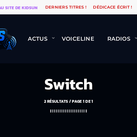
TE DE KIDSUNE
WARÉTRO
ORANGE ROAD QUI PASSE,
DERNIERS TITRES !
DÉDICACE ÉCRIT !
ACTUS
VOICELINE
RADIOS
Switch
2 RÉSULTATS / PAGE 1 DE 1