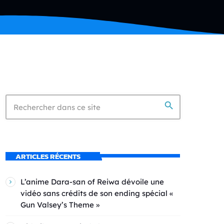
search
ARTICLES RÉCENTS
L’anime Dara-san of Reiwa dévoile une
vidéo sans crédits de son ending spécial «
Gun Valsey’s Theme »