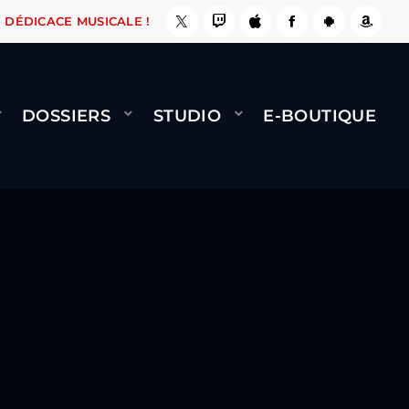
 ÇA LE FAIT !
NAMI
BERNARD MINET - FLY (
DÉDICACE MUSICALE !
DOSSIERS
STUDIO
E-BOUTIQUE