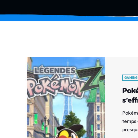
GAMING
Poké
s’eff
Pokémon
temps 
presqu
collect