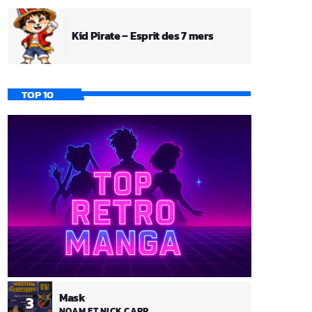
Kid Pirate – Esprit des 7 mers
TOP 10
Mask
3
NOAM ET NICK CARR