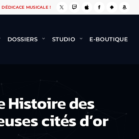
, ÇA LE FAIT !
NAMI
BERNARD MINET - FLY 
DÉDICACE MUSICALE !
DOSSIERS
STUDIO
E-BOUTIQUE
 Histoire des
uses cités d’or