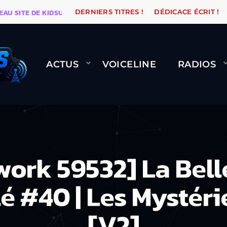
TE DE KIDSUNE
WARÉTRO
ORANGE ROAD QUI PASSE
DERNIERS TITRES !
DÉDICACE ÉCRIT !
ACTUS
VOICELINE
RADIOS
work 59532] La Belle
é #40 | Les Mystérie
[V2]