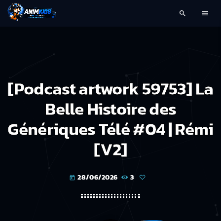
search
menu
[Podcast artwork 59753] La
Belle Histoire des
Génériques Télé #04 | Rémi
[V2]
28/06/2026
3
today