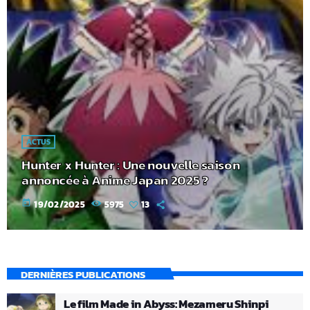
ACTUS
Hunter x Hunter : Une nouvelle saison
annoncée à Anime Japan 2025 ?
today
19/02/2025
5975
13
DERNIÈRES PUBLICATIONS
Le film Made in Abyss: Mezameru Shinpi