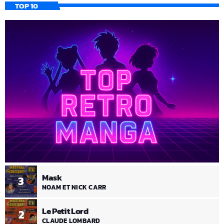
TOP 10
Mask
3
NOAM ET NICK CARR
Le Petit Lord
2
CLAUDE LOMBARD