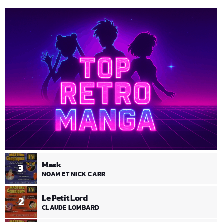
Mask
3
NOAM ET NICK CARR
Le Petit Lord
2
CLAUDE LOMBARD