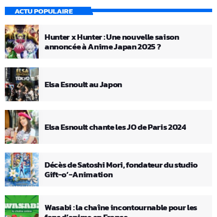
ACTU POPULAIRE
Hunter x Hunter : Une nouvelle saison
annoncée à Anime Japan 2025 ?
Elsa Esnoult au Japon
Elsa Esnoult chante les JO de Paris 2024
Décès de Satoshi Mori, fondateur du studio
Gift-o’-Animation
Wasabi : la chaîne incontournable pour les
fans d’anime en France