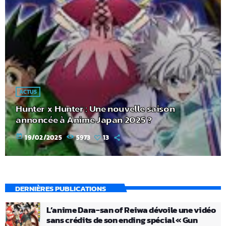
ACTUS
Hunter x Hunter : Une nouvelle saison
annoncée à Anime Japan 2025 ?
today
19/02/2025
5973
13
DERNIÈRES PUBLICATIONS
L’anime Dara-san of Reiwa dévoile une vidéo
sans crédits de son ending spécial « Gun