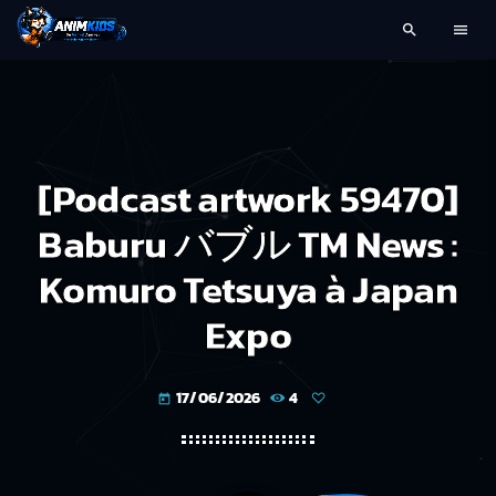
search
menu
[Podcast artwork 59470]
Baburu バブル TM News :
Komuro Tetsuya à Japan
Expo
17/06/2026
4
today