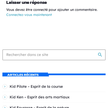
Laisser une réponse
Vous devez être connecté pour ajouter un commentaire.
Connectez-vous maintenant
search
ARTICLES RÉCENTS
Kid Pilote – Esprit de la course
Kid Ken – Esprit des arts martiaux
Kid Fourasse – Esprit de la nature