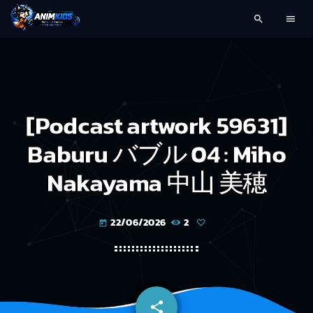
search
menu
[Podcast artwork 59631]
Baburu バブル 04 : Miho
Nakayama 中山 美穂
22/06/2026
2
today
share
email