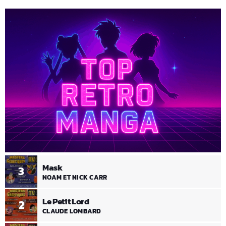
Mask
3
NOAM ET NICK CARR
Le Petit Lord
2
CLAUDE LOMBARD