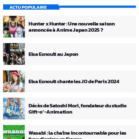
ACTU POPULAIRE
Hunter x Hunter : Une nouvelle saison
annoncée à Anime Japan 2025 ?
Elsa Esnoult au Japon
Elsa Esnoult chante les JO de Paris 2024
Décès de Satoshi Mori, fondateur du studio
Gift-o’-Animation
Wasabi : la chaîne incontournable pour les
fans d’anime en France