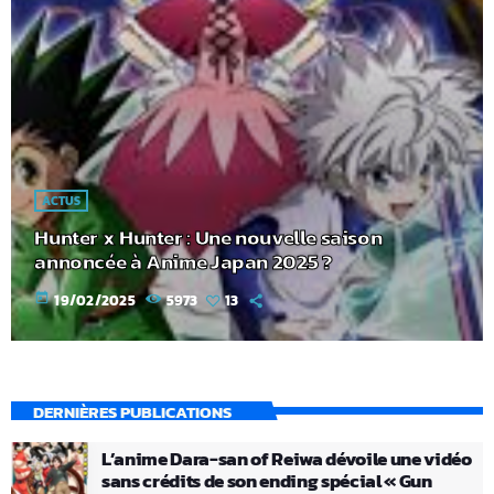
ACTUS
Hunter x Hunter : Une nouvelle saison
annoncée à Anime Japan 2025 ?
today
19/02/2025
5973
13
DERNIÈRES PUBLICATIONS
L’anime Dara-san of Reiwa dévoile une vidéo
sans crédits de son ending spécial « Gun