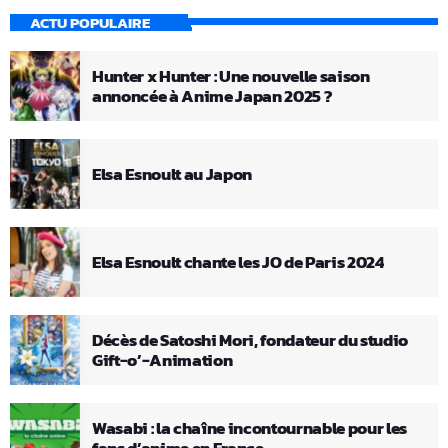
ACTU POPULAIRE
Hunter x Hunter : Une nouvelle saison
annoncée à Anime Japan 2025 ?
Elsa Esnoult au Japon
Elsa Esnoult chante les JO de Paris 2024
Décès de Satoshi Mori, fondateur du studio
Gift-o’-Animation
Wasabi : la chaîne incontournable pour les
fans d’anime en France