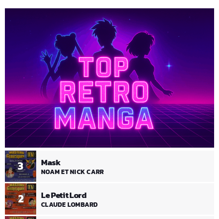
Mask
3
NOAM ET NICK CARR
Le Petit Lord
2
CLAUDE LOMBARD