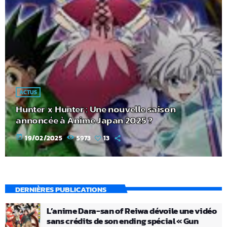
ACTUS
Hunter x Hunter : Une nouvelle saison
annoncée à Anime Japan 2025 ?
today
19/02/2025
5973
13
DERNIÈRES PUBLICATIONS
L’anime Dara-san of Reiwa dévoile une vidéo
sans crédits de son ending spécial « Gun