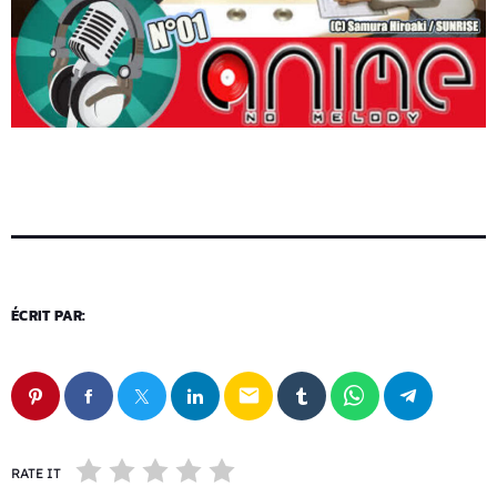
ÉCRIT PAR:
email
RATE IT