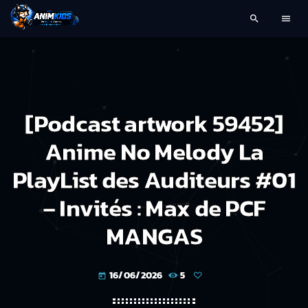
search
menu
[Podcast artwork 59452]
Anime No Melody La
PlayList des Auditeurs #01
– Invités : Max de PCF
MANGAS
16/06/2026
5
today