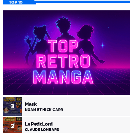
TOP 10
Mask
3
NOAM ET NICK CARR
Le Petit Lord
2
CLAUDE LOMBARD