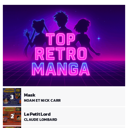
Mask
3
NOAM ET NICK CARR
Le Petit Lord
2
CLAUDE LOMBARD