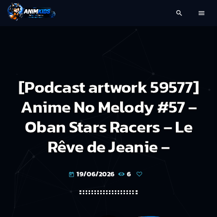
search
menu
[Podcast artwork 59577]
Anime No Melody #57 –
Oban Stars Racers – Le
Rêve de Jeanie –
19/06/2026
6
today