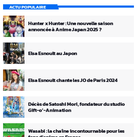
ACTU POPULAIRE
Hunter x Hunter : Une nouvelle saison
annoncée à Anime Japan 2025 ?
Elsa Esnoult au Japon
Elsa Esnoult chante les JO de Paris 2024
Décès de Satoshi Mori, fondateur du studio
Gift-o’-Animation
Wasabi : la chaîne incontournable pour les
fans d’anime en France