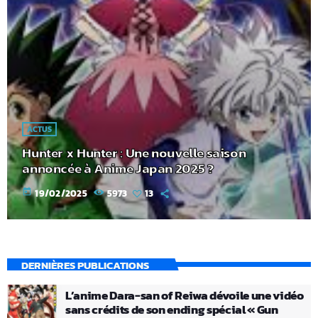
ACTUS
Hunter x Hunter : Une nouvelle saison
annoncée à Anime Japan 2025 ?
today
19/02/2025
5973
13
DERNIÈRES PUBLICATIONS
L’anime Dara-san of Reiwa dévoile une vidéo
sans crédits de son ending spécial « Gun