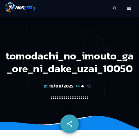
search
menu
tomodachi_no_imouto_ga
_ore_ni_dake_uzai_10050
19/08/2025
4
today
share
email