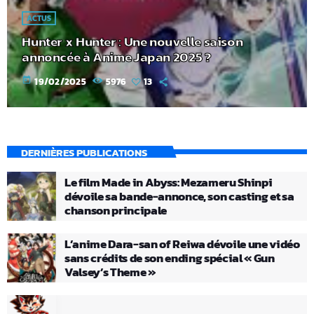
ACTUS
Hunter x Hunter : Une nouvelle saison
annoncée à Anime Japan 2025 ?
today
19/02/2025
5976
13
DERNIÈRES PUBLICATIONS
Le film Made in Abyss: Mezameru Shinpi
dévoile sa bande-annonce, son casting et sa
chanson principale
L’anime Dara-san of Reiwa dévoile une vidéo
sans crédits de son ending spécial « Gun
Valsey’s Theme »