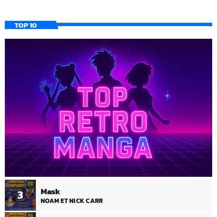
TOP 10
Mask
3
NOAM ET NICK CARR