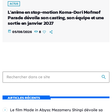
ACTUS
L’anime en stop-motion Koma-Dori Mofmof
Parade dévoile son casting, son équipe et une
sortie en janvier 2027
today
05/08/2026
8
search
ARTICLES RÉCENTS
Le film Made in Abyss: Mezameru Shinpi dévoile sa