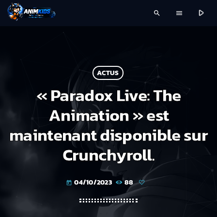
play_arrow
search
menu
ACTUS
« Paradox Live: The
Animation » est
maintenant disponible sur
Crunchyroll.
04/10/2023
88
today