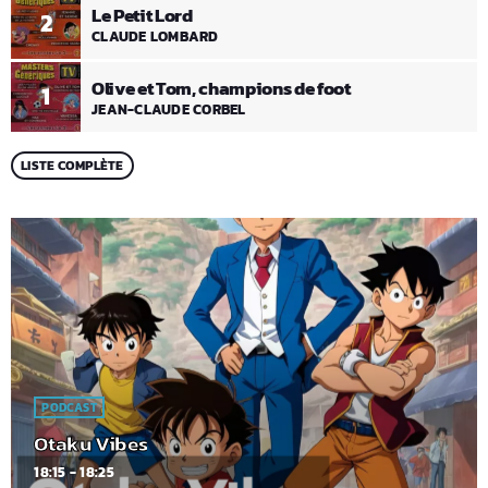
Le Petit Lord
2
CLAUDE LOMBARD
Olive et Tom, champions de foot
1
JEAN-CLAUDE CORBEL
LISTE COMPLÈTE
PODCAST
Otaku Vibes
18:15 - 18:25