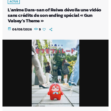
ACTUS
L’anime Dara-san of Reiwa dévoile une vidéo
sans crédits de son ending spécial « Gun
Valsey’s Theme »
today
06/08/2026
9