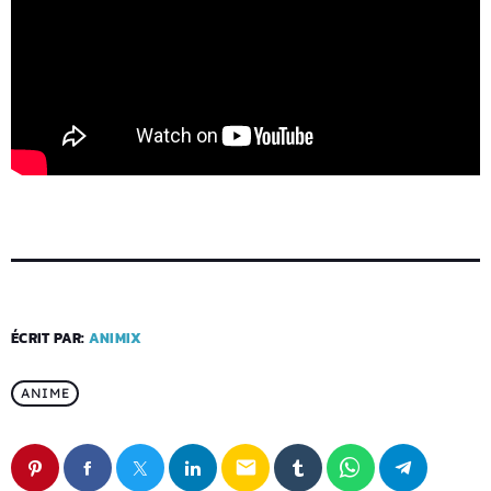
ÉCRIT PAR:
ANIMIX
ANIME
email