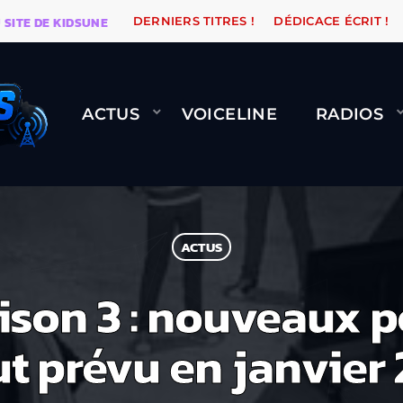
DE KIDSUNE
WARÉTRO
ORANGE ROAD QUI PASSE, ÇA
DERNIERS TITRES !
DÉDICACE ÉCRIT !
ACTUS
VOICELINE
RADIOS
ACTUS
ison 3 : nouveaux 
t prévu en janvier