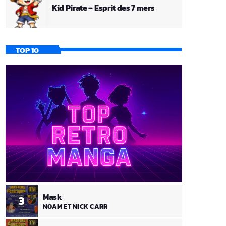
Kid Pirate – Esprit des 7 mers
TOP 10
Mask
3
NOAM ET NICK CARR