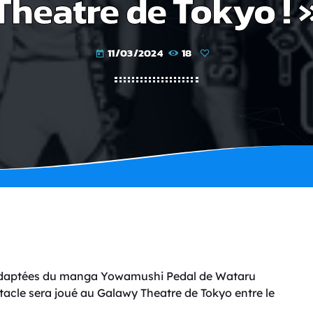
Theatre de Tokyo ! 
11/03/2024
18
today
e adaptées du manga Yowamushi Pedal de Wataru
cle sera joué au Galawy Theatre de Tokyo entre le