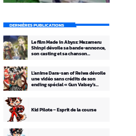
DERNIÈRES PUBLICATIONS
Le film Made in Abyss: Mezameru
Shinpi dévoile sa bande-annonce,
son casting et sa chanson
principale
L’anime Dara-san of Reiwa dévoile
une vidéo sans crédits de son
ending spécial « Gun Valsey’s
Theme »
Kid Pilote – Esprit de la course