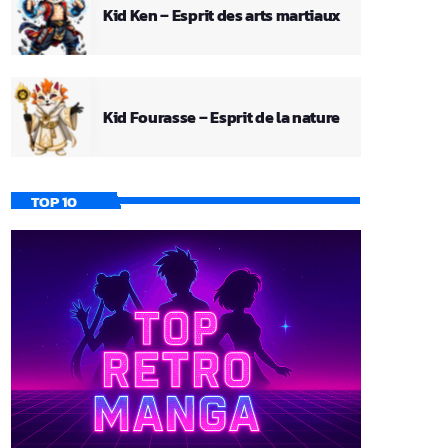
Kid Ken – Esprit des arts martiaux
Kid Fourasse – Esprit de la nature
TOP 10