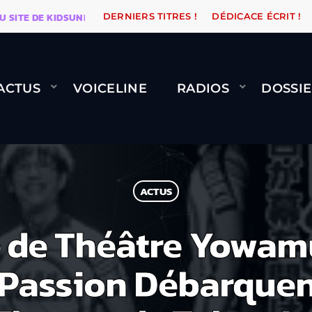
E DE KIDSUNE
WARÉTRO
ORANGE ROAD QUI PASSE, 
DERNIERS TITRES !
DÉDICACE ÉCRIT !
ACTUS
VOICELINE
RADIOS
DOSSIE
ACTUS
 de Théâtre Yowamu
 Passion Débarque