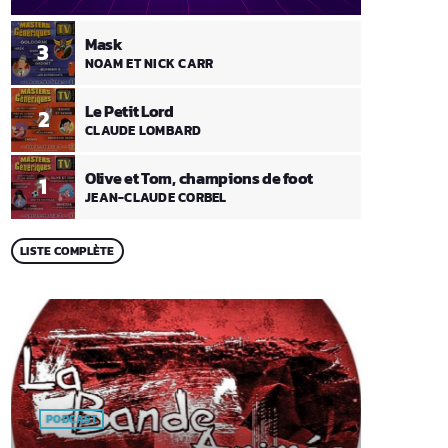
Mask
3
NOAM ET NICK CARR
Le Petit Lord
2
CLAUDE LOMBARD
Olive et Tom, champions de foot
1
JEAN-CLAUDE CORBEL
LISTE COMPLÈTE
PODCAST