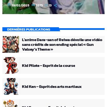
today
19/02/2025
5973
13
DERNIÈRES PUBLICATIONS
L’anime Dara-san of Reiwa dévoile une vidéo
sans crédits de son ending spécial « Gun
Valsey’s Theme »
Kid Pilote – Esprit de la course
Kid Ken – Esprit des arts martiaux