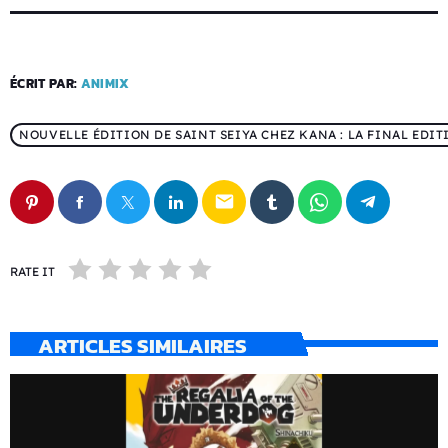
ÉCRIT PAR:
ANIMIX
NOUVELLE ÉDITION DE SAINT SEIYA CHEZ KANA : LA FINAL ED
email
RATE IT
ARTICLES SIMILAIRES