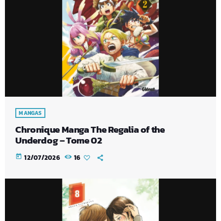
MANGAS
Chronique Manga The Regalia of the
Underdog – Tome 02
today
12/07/2026
16