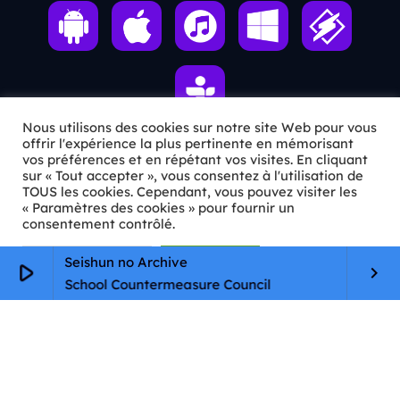
Nous utilisons des cookies sur notre site Web pour vous
offrir l'expérience la plus pertinente en mémorisant
vos préférences et en répétant vos visites. En cliquant
ℹ️ INFOS PRATIQUES
sur « Tout accepter », vous consentez à l'utilisation de
TOUS les cookies. Cependant, vous pouvez visiter les
« Paramètres des cookies » pour fournir un
✉️
Contact
consentement contrôlé.
🦊
Qui sommes-nous ?
Paramètres Cookie
Tout accepter
Seishun no Archive
play_arrow
keyboard_arrow_right
📄
Mentions légales
s High School Countermeasure Council
Ab
🔒
Confidentialité
🛡️
RGPD
Copyright © 2026 Animkids. Tous droits réservés.