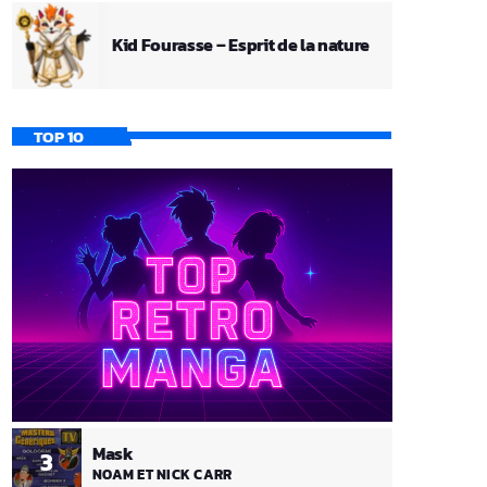
Kid Fourasse – Esprit de la nature
TOP 10
Mask
3
NOAM ET NICK CARR