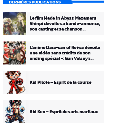
DERNIÈRES PUBLICATIONS
Le film Made in Abyss: Mezameru
Shinpi dévoile sa bande-annonce,
son casting et sa chanson
principale
L’anime Dara-san of Reiwa dévoile
une vidéo sans crédits de son
ending spécial « Gun Valsey’s
Theme »
Kid Pilote – Esprit de la course
Kid Ken – Esprit des arts martiaux