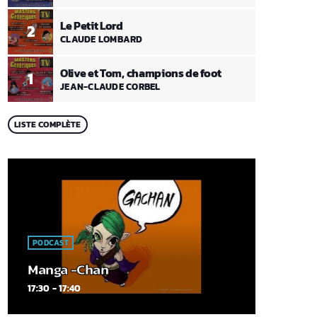
Le Petit Lord
2
CLAUDE LOMBARD
Olive et Tom, champions de foot
1
JEAN-CLAUDE CORBEL
LISTE COMPLÈTE
PODCAST
Manga -Chan
17:30 - 17:40