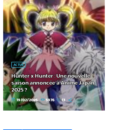
ACTUS
Hunter x Hunter : Une nouvelle
saison annoncée à Anime Japan
2025 ?
19/02/2025
5976
13
today