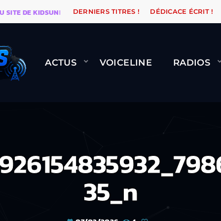
E DE KIDSUNE
WARÉTRO
ORANGE ROAD QUI PASSE,
DERNIERS TITRES !
DÉDICACE ÉCRIT !
ACTUS
VOICELINE
RADIOS
2926154835932_798
35_n