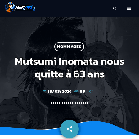
search
menu
HOMMAGES
Mutsumi Inomata nous
quitte à 63 ans
18/03/2024
89
today
share
email