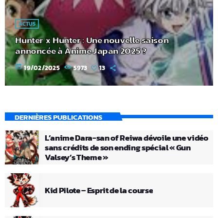
ACTUS
Hunter x Hunter : Une nouvelle saison
annoncée à Anime Japan 2025 ?
today
19/02/2025
5973
13
DERNIÈRES PUBLICATIONS
L’anime Dara-san of Reiwa dévoile une vidéo
sans crédits de son ending spécial « Gun
Valsey’s Theme »
Kid Pilote – Esprit de la course