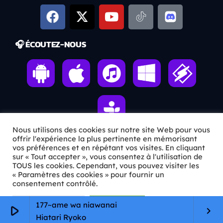
🎧 ÉCOUTEZ-NOUS
Nous utilisons des cookies sur notre site Web pour vous
offrir l'expérience la plus pertinente en mémorisant
vos préférences et en répétant vos visites. En cliquant
ℹ️ INFOS PRATIQUES
sur « Tout accepter », vous consentez à l'utilisation de
TOUS les cookies. Cependant, vous pouvez visiter les
« Paramètres des cookies » pour fournir un
✉️
Contact
consentement contrôlé.
🦊
Qui sommes-nous ?
Paramètres Cookie
Tout accepter
177~ame wa niawanai
play_arrow
keyboard_arrow_right
📄
Mentions légales
Hiatari Ryoko