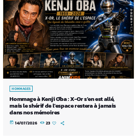
HOMMAGES
Hommage à Kenji Ōba : X-Or s’en est allé,
mais le shérif de l’espace restera à jamais
dans nos mémoires
today
14/07/2026
23