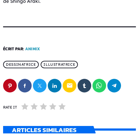
de Shingo Araki.
ÉCRIT PAR:
ANIMIX
DESSINATRICE
ILLUSTRATRICE
email
RATE IT
ARTICLES SIMILAIRES