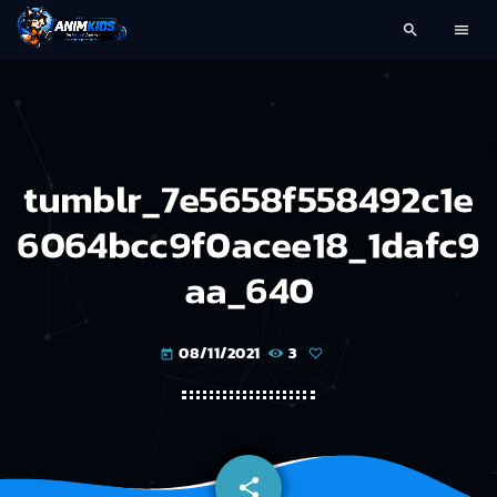
search
menu
tumblr_7e5658f558492c1e
6064bcc9f0acee18_1dafc9
aa_640
08/11/2021
3
today
share
email