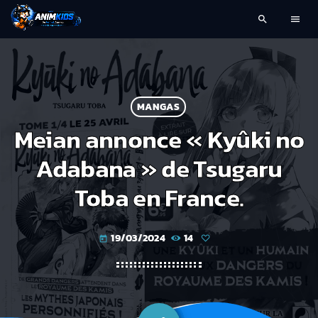
search
menu
MANGAS
Meian annonce « Kyûki no
Adabana » de Tsugaru
Toba en France.
19/03/2024
14
today