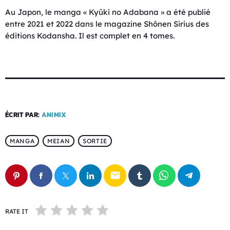
Au Japon, le manga « Kyûki no Adabana » a été publié
entre 2021 et 2022 dans le magazine Shônen Sirius des
éditions Kodansha. Il est complet en 4 tomes.
ÉCRIT PAR:
ANIMIX
MANGA
MEIAN
SORTIE
email
RATE IT