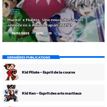
ACTUS
Hunter x Hunter : Une nouvelle saison
annoncée à Anime Japan 2025 ?
today
19/02/2025
5973
13
DERNIÈRES PUBLICATIONS
Kid Pilote – Esprit de la course
Kid Ken – Esprit des arts martiaux