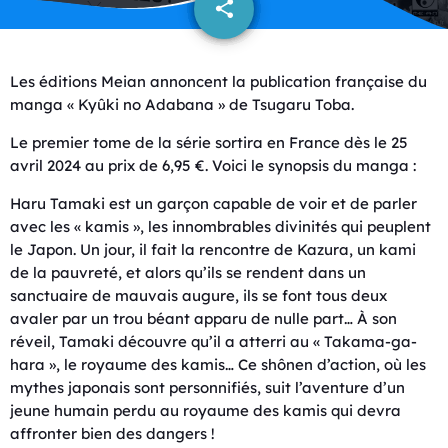
share
email
Les éditions Meian annoncent la publication française du
manga « Kyûki no Adabana » de Tsugaru Toba.
Le premier tome de la série sortira en France dès le 25
avril 2024 au prix de 6,95 €. Voici le synopsis du manga :
Haru Tamaki est un garçon capable de voir et de parler
avec les « kamis », les innombrables divinités qui peuplent
le Japon. Un jour, il fait la rencontre de Kazura, un kami
de la pauvreté, et alors qu’ils se rendent dans un
sanctuaire de mauvais augure, ils se font tous deux
avaler par un trou béant apparu de nulle part… À son
réveil, Tamaki découvre qu’il a atterri au « Takama-ga-
hara », le royaume des kamis… Ce shônen d’action, où les
mythes japonais sont personnifiés, suit l’aventure d’un
jeune humain perdu au royaume des kamis qui devra
affronter bien des dangers !