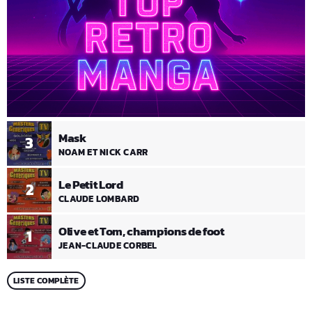
Mask
3
NOAM ET NICK CARR
Le Petit Lord
2
CLAUDE LOMBARD
Olive et Tom, champions de foot
1
JEAN-CLAUDE CORBEL
LISTE COMPLÈTE