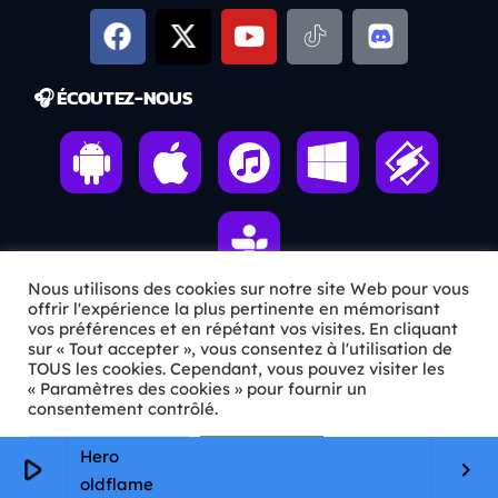
🎧 ÉCOUTEZ-NOUS
Nous utilisons des cookies sur notre site Web pour vous
offrir l'expérience la plus pertinente en mémorisant
vos préférences et en répétant vos visites. En cliquant
ℹ️ INFOS PRATIQUES
sur « Tout accepter », vous consentez à l'utilisation de
TOUS les cookies. Cependant, vous pouvez visiter les
« Paramètres des cookies » pour fournir un
✉️
Contact
consentement contrôlé.
🦊
Qui sommes-nous ?
Paramètres Cookie
Tout accepter
Hero
play_arrow
keyboard_arrow_right
📄
Mentions légales
oldflame