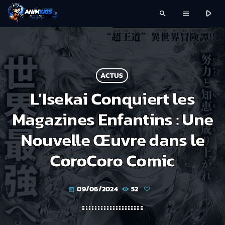
play_arrow
search
menu
ACTUS
L’Isekai Conquiert les
Magazines Enfantins : Une
Nouvelle Œuvre dans le
CoroCoro Comic
09/06/2024
52
today