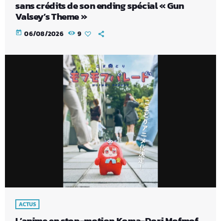
sans crédits de son ending spécial « Gun
Valsey’s Theme »
today
06/08/2026
9
ACTUS
L’anime en stop-motion Koma-Dori Mofmof