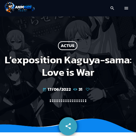
search
menu
ACTUS
L’exposition Kaguya-sama:
Love is War
17/06/2022
31
today
share
email