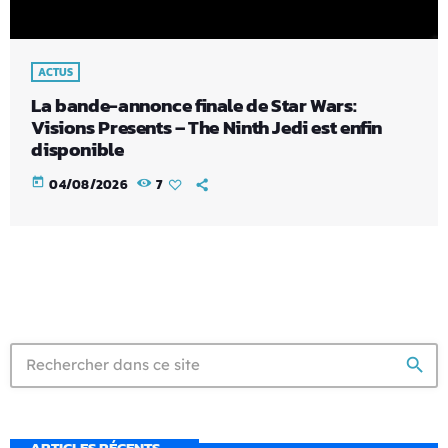
ACTUS
La bande-annonce finale de Star Wars:
Visions Presents – The Ninth Jedi est enfin
disponible
today
04/08/2026
7
search
ARTICLES RÉCENTS