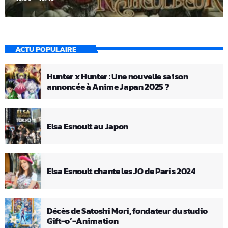
ACTU POPULAIRE
Hunter x Hunter : Une nouvelle saison
annoncée à Anime Japan 2025 ?
Elsa Esnoult au Japon
Elsa Esnoult chante les JO de Paris 2024
Décès de Satoshi Mori, fondateur du studio
Gift-o’-Animation