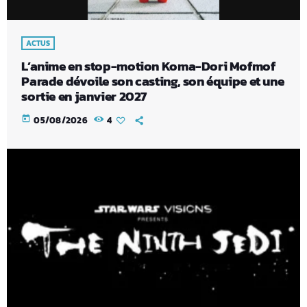
ACTUS
L’anime en stop-motion Koma-Dori Mofmof
Parade dévoile son casting, son équipe et une
sortie en janvier 2027
today
05/08/2026
4