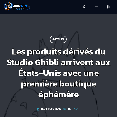
play_arrow
search
menu
ACTUS
Les produits dérivés du
Studio Ghibli arrivent aux
États-Unis avec une
première boutique
éphémère
16/06/2026
16
today