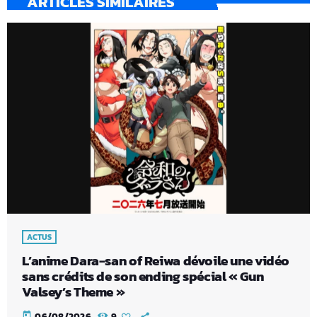
ARTICLES SIMILAIRES
ACTUS
L’anime Dara-san of Reiwa dévoile une vidéo
sans crédits de son ending spécial « Gun
Valsey’s Theme »
today
06/08/2026
9